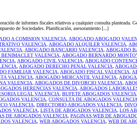
 de informes fiscales relativos a cualquier consulta planteada. Gesti
mpuesto de Sociedades. Planificación, asesoramiento [...]
DO A COMISION VALENCIA
,
ABOGADO ABOGADO VALEN
TRATIVO VALENCIA
,
ABOGADO ALQUILER VALENCIA
,
AB
ALENCIA
,
ABOGADO BANCARIO VALENCIA
,
ABOGADO B
BENIMACLET VALENCIA
,
ABOGADO BERNARDO MONTOY
ENCIA
,
ABOGADO CIVIL VALENCIA
,
ABOGADO CONTENCI
LENCIA
,
ABOGADO DERECHO PENAL VALENCIA
,
ABOGADO
O FAMILIAR VALENCIA
,
ABOGADO FISCAL VALENCIA
,
A
TA VALENCIA
,
ABOGADO MERCANTIL VALENCIA
,
ABOGA
NA VALENCIA
,
ABOGADOS DE DIVORCIO VALENCIA
,
ABO
OGADOS HERENCIAS VALENCIA
,
ABOGADOS LABORALES
ESORIA LEGAL VALENCIA
,
BUFETE ABOGADOS VALENCIA
OGADOS VALENCIA
,
CONSULTA DE ABOGADOS VALENCI
ICO VALENCIA
,
DIRECTORIO ABOGADOS VALENCIA
,
DIVO
ADOS VALENCIA
,
LISTA DE ABOGADOS VALENCIA
,
LOS A
AS DE ABOGADOS VALENCIA
,
PAGINAS WEB DE ABOGADO
ADOS VALENCIA
,
WEB ABOGADOS VALENCIA
,
WEB DE AB