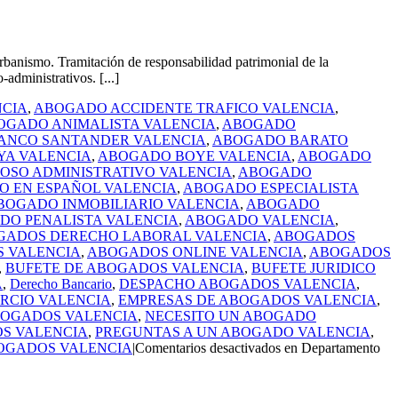
anismo. Tramitación de responsabilidad patrimonial de la
administrativos. [...]
CIA
,
ABOGADO ACCIDENTE TRAFICO VALENCIA
,
OGADO ANIMALISTA VALENCIA
,
ABOGADO
ANCO SANTANDER VALENCIA
,
ABOGADO BARATO
A VALENCIA
,
ABOGADO BOYE VALENCIA
,
ABOGADO
OSO ADMINISTRATIVO VALENCIA
,
ABOGADO
 EN ESPAÑOL VALENCIA
,
ABOGADO ESPECIALISTA
BOGADO INMOBILIARIO VALENCIA
,
ABOGADO
DO PENALISTA VALENCIA
,
ABOGADO VALENCIA
,
GADOS DERECHO LABORAL VALENCIA
,
ABOGADOS
 VALENCIA
,
ABOGADOS ONLINE VALENCIA
,
ABOGADOS
,
BUFETE DE ABOGADOS VALENCIA
,
BUFETE JURIDICO
A
,
Derecho Bancario
,
DESPACHO ABOGADOS VALENCIA
,
RCIO VALENCIA
,
EMPRESAS DE ABOGADOS VALENCIA
,
BOGADOS VALENCIA
,
NECESITO UN ABOGADO
S VALENCIA
,
PREGUNTAS A UN ABOGADO VALENCIA
,
OGADOS VALENCIA
|
Comentarios desactivados
en Departamento