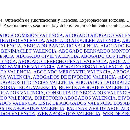
tención de autorizaciones y licencias. Expropiaciones forzosas. Urb
s. Asesoramiento, seguimiento y defensa en procedimientos contencioso-
DO A COMISION VALENCIA
,
ABOGADO ABOGADO VALEN
TRATIVO VALENCIA
,
ABOGADO ALQUILER VALENCIA
,
AB
ALENCIA
,
ABOGADO BANCARIO VALENCIA
,
ABOGADO B
BENIMACLET VALENCIA
,
ABOGADO BERNARDO MONTOY
ENCIA
,
ABOGADO CIVIL VALENCIA
,
ABOGADO CONTENCI
LENCIA
,
ABOGADO DERECHO PENAL VALENCIA
,
ABOGADO
O FAMILIAR VALENCIA
,
ABOGADO FISCAL VALENCIA
,
A
TA VALENCIA
,
ABOGADO MERCANTIL VALENCIA
,
ABOGA
NA VALENCIA
,
ABOGADOS DE DIVORCIO VALENCIA
,
ABO
OGADOS HERENCIAS VALENCIA
,
ABOGADOS LABORALES
ESORIA LEGAL VALENCIA
,
BUFETE ABOGADOS VALENCIA
OGADOS VALENCIA
,
CONSULTA DE ABOGADOS VALENCI
ICO VALENCIA
,
DIRECTORIO ABOGADOS VALENCIA
,
DIVO
ADOS VALENCIA
,
LISTA DE ABOGADOS VALENCIA
,
LOS A
AS DE ABOGADOS VALENCIA
,
PAGINAS WEB DE ABOGADO
ADOS VALENCIA
,
WEB ABOGADOS VALENCIA
,
WEB DE AB