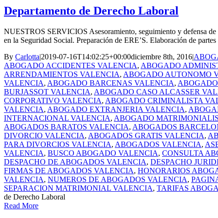
Departamento de Derecho Laboral
NUESTROS SERVICIOS Asesoramiento, seguimiento y defensa de todo ti
en la Seguridad Social. Preparación de ERE’S. Elaboración de partes de
By
Carlotta
|
2019-07-16T14:02:25+00:00
diciembre 8th, 2016
|
ABOGA
ABOGADO ACCIDENTES VALENCIA
,
ABOGADO ADMINIS
ARRENDAMIENTOS VALENCIA
,
ABOGADO AUTONOMO V
VALENCIA
,
ABOGADO BARCENAS VALENCIA
,
ABOGADO 
BURJASSOT VALENCIA
,
ABOGADO CASO ALCASSER VAL
CORPORATIVO VALENCIA
,
ABOGADO CRIMINALISTA VA
VALENCIA
,
ABOGADO EXTRANJERIA VALENCIA
,
ABOGAD
INTERNACIONAL VALENCIA
,
ABOGADO MATRIMONIALIS
ABOGADOS BARATOS VALENCIA
,
ABOGADOS BARCELO
DIVORCIO VALENCIA
,
ABOGADOS GRATIS VALENCIA
,
AB
PARA DIVORCIOS VALENCIA
,
ABOGADOS VALENCIA
,
AS
VALENCIA
,
BUSCO ABOGADO VALENCIA
,
CONSULTA AB
DESPACHO DE ABOGADOS VALENCIA
,
DESPACHO JURID
FIRMAS DE ABOGADOS VALENCIA
,
HONORARIOS ABOG
VALENCIA
,
NUMEROS DE ABOGADOS VALENCIA
,
PAGIN
SEPARACION MATRIMONIAL VALENCIA
,
TARIFAS ABOG
de Derecho Laboral
Read More