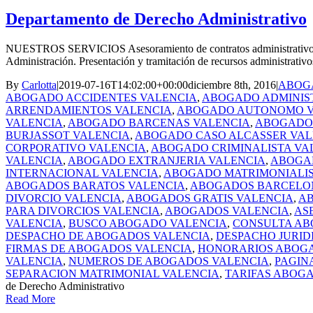
Departamento de Derecho Administrativo
NUESTROS SERVICIOS Asesoramiento de contratos administrativos. Ob
Administración. Presentación y tramitación de recursos administrativo
By
Carlotta
|
2019-07-16T14:02:00+00:00
diciembre 8th, 2016
|
ABOGA
ABOGADO ACCIDENTES VALENCIA
,
ABOGADO ADMINIS
ARRENDAMIENTOS VALENCIA
,
ABOGADO AUTONOMO V
VALENCIA
,
ABOGADO BARCENAS VALENCIA
,
ABOGADO 
BURJASSOT VALENCIA
,
ABOGADO CASO ALCASSER VAL
CORPORATIVO VALENCIA
,
ABOGADO CRIMINALISTA VA
VALENCIA
,
ABOGADO EXTRANJERIA VALENCIA
,
ABOGAD
INTERNACIONAL VALENCIA
,
ABOGADO MATRIMONIALIS
ABOGADOS BARATOS VALENCIA
,
ABOGADOS BARCELO
DIVORCIO VALENCIA
,
ABOGADOS GRATIS VALENCIA
,
AB
PARA DIVORCIOS VALENCIA
,
ABOGADOS VALENCIA
,
AS
VALENCIA
,
BUSCO ABOGADO VALENCIA
,
CONSULTA AB
DESPACHO DE ABOGADOS VALENCIA
,
DESPACHO JURID
FIRMAS DE ABOGADOS VALENCIA
,
HONORARIOS ABOG
VALENCIA
,
NUMEROS DE ABOGADOS VALENCIA
,
PAGIN
SEPARACION MATRIMONIAL VALENCIA
,
TARIFAS ABOG
de Derecho Administrativo
Read More