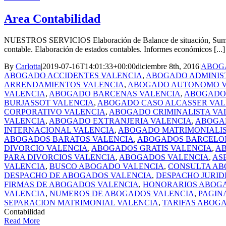
Area Contabilidad
NUESTROS SERVICIOS Elaboración de Balance de situación, Sumas y Sal
contable. Elaboración de estados contables. Informes económicos [...]
By
Carlotta
|
2019-07-16T14:01:33+00:00
diciembre 8th, 2016
|
ABOGA
ABOGADO ACCIDENTES VALENCIA
,
ABOGADO ADMINIS
ARRENDAMIENTOS VALENCIA
,
ABOGADO AUTONOMO V
VALENCIA
,
ABOGADO BARCENAS VALENCIA
,
ABOGADO 
BURJASSOT VALENCIA
,
ABOGADO CASO ALCASSER VAL
CORPORATIVO VALENCIA
,
ABOGADO CRIMINALISTA VA
VALENCIA
,
ABOGADO EXTRANJERIA VALENCIA
,
ABOGAD
INTERNACIONAL VALENCIA
,
ABOGADO MATRIMONIALIS
ABOGADOS BARATOS VALENCIA
,
ABOGADOS BARCELO
DIVORCIO VALENCIA
,
ABOGADOS GRATIS VALENCIA
,
AB
PARA DIVORCIOS VALENCIA
,
ABOGADOS VALENCIA
,
AS
VALENCIA
,
BUSCO ABOGADO VALENCIA
,
CONSULTA AB
DESPACHO DE ABOGADOS VALENCIA
,
DESPACHO JURID
FIRMAS DE ABOGADOS VALENCIA
,
HONORARIOS ABOG
VALENCIA
,
NUMEROS DE ABOGADOS VALENCIA
,
PAGIN
SEPARACION MATRIMONIAL VALENCIA
,
TARIFAS ABOG
Contabilidad
Read More