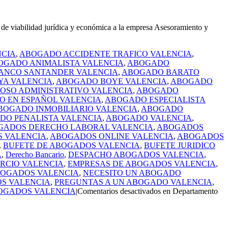
e viabilidad jurídica y económica a la empresa Asesoramiento y
CIA
,
ABOGADO ACCIDENTE TRAFICO VALENCIA
,
OGADO ANIMALISTA VALENCIA
,
ABOGADO
ANCO SANTANDER VALENCIA
,
ABOGADO BARATO
A VALENCIA
,
ABOGADO BOYE VALENCIA
,
ABOGADO
OSO ADMINISTRATIVO VALENCIA
,
ABOGADO
 EN ESPAÑOL VALENCIA
,
ABOGADO ESPECIALISTA
BOGADO INMOBILIARIO VALENCIA
,
ABOGADO
DO PENALISTA VALENCIA
,
ABOGADO VALENCIA
,
GADOS DERECHO LABORAL VALENCIA
,
ABOGADOS
 VALENCIA
,
ABOGADOS ONLINE VALENCIA
,
ABOGADOS
,
BUFETE DE ABOGADOS VALENCIA
,
BUFETE JURIDICO
A
,
Derecho Bancario
,
DESPACHO ABOGADOS VALENCIA
,
RCIO VALENCIA
,
EMPRESAS DE ABOGADOS VALENCIA
,
BOGADOS VALENCIA
,
NECESITO UN ABOGADO
S VALENCIA
,
PREGUNTAS A UN ABOGADO VALENCIA
,
OGADOS VALENCIA
|
Comentarios desactivados
en Departamento