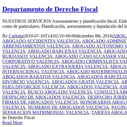
Departamento de Derecho Fiscal
NUESTROS SERVICIOS Asesoramiento y planificación fiscal. Elaboración
como de particulares. Planificación, asesoramiento y liquidación del I
By
Carlotta
|
2019-07-16T14:02:19+00:00
diciembre 8th, 2016
|
ABOGA
ABOGADO ACCIDENTES VALENCIA
,
ABOGADO ADMINIS
ARRENDAMIENTOS VALENCIA
,
ABOGADO AUTONOMO V
VALENCIA
,
ABOGADO BARCENAS VALENCIA
,
ABOGADO 
BURJASSOT VALENCIA
,
ABOGADO CASO ALCASSER VAL
CORPORATIVO VALENCIA
,
ABOGADO CRIMINALISTA VA
VALENCIA
,
ABOGADO EXTRANJERIA VALENCIA
,
ABOGAD
INTERNACIONAL VALENCIA
,
ABOGADO MATRIMONIALIS
ABOGADOS BARATOS VALENCIA
,
ABOGADOS BARCELO
DIVORCIO VALENCIA
,
ABOGADOS GRATIS VALENCIA
,
AB
PARA DIVORCIOS VALENCIA
,
ABOGADOS VALENCIA
,
AS
VALENCIA
,
BUSCO ABOGADO VALENCIA
,
CONSULTA AB
DESPACHO DE ABOGADOS VALENCIA
,
DESPACHO JURID
FIRMAS DE ABOGADOS VALENCIA
,
HONORARIOS ABOG
VALENCIA
,
NUMEROS DE ABOGADOS VALENCIA
,
PAGIN
SEPARACION MATRIMONIAL VALENCIA
,
TARIFAS ABOG
de Derecho Fiscal
Read More