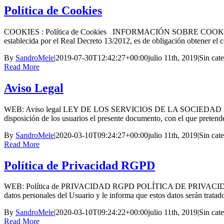
Política de Cookies
COOKIES : Política de Cookies INFORMACIÓN SOBRE COOKIES Debido
establecida por el Real Decreto 13/2012, es de obligación obtener el c
By
SandroMele
|
2019-07-30T12:42:27+00:00
julio 11th, 2019
|
Sin cat
Read More
Aviso Legal
WEB: Aviso legal LEY DE LOS SERVICIOS DE LA SOCIEDAD D
disposición de los usuarios el presente documento, con el que pretende
By
SandroMele
|
2020-03-10T09:24:27+00:00
julio 11th, 2019
|
Sin cat
Read More
Política de Privacidad RGPD
WEB: Política de PRIVACIDAD RGPD POLÍTICA DE PRIVACID
datos personales del Usuario y le informa que estos datos serán trat
By
SandroMele
|
2020-03-10T09:24:22+00:00
julio 11th, 2019
|
Sin cat
Read More