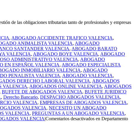
ón de las obligaciones tributarias tanto de profesionales y empresas
CIA
,
ABOGADO ACCIDENTE TRAFICO VALENCIA
,
OGADO ANIMALISTA VALENCIA
,
ABOGADO
ANCO SANTANDER VALENCIA
,
ABOGADO BARATO
A VALENCIA
,
ABOGADO BOYE VALENCIA
,
ABOGADO
OSO ADMINISTRATIVO VALENCIA
,
ABOGADO
 EN ESPAÑOL VALENCIA
,
ABOGADO ESPECIALISTA
BOGADO INMOBILIARIO VALENCIA
,
ABOGADO
DO PENALISTA VALENCIA
,
ABOGADO VALENCIA
,
GADOS DERECHO LABORAL VALENCIA
,
ABOGADOS
 VALENCIA
,
ABOGADOS ONLINE VALENCIA
,
ABOGADOS
,
BUFETE DE ABOGADOS VALENCIA
,
BUFETE JURIDICO
A
,
Derecho Bancario
,
DESPACHO ABOGADOS VALENCIA
,
RCIO VALENCIA
,
EMPRESAS DE ABOGADOS VALENCIA
,
BOGADOS VALENCIA
,
NECESITO UN ABOGADO
S VALENCIA
,
PREGUNTAS A UN ABOGADO VALENCIA
,
OGADOS VALENCIA
|
Comentarios desactivados
en Departamento