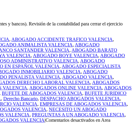
y bancos). Revisión de la contabilidad para cerrar el ejercicio
CIA
,
ABOGADO ACCIDENTE TRAFICO VALENCIA
,
OGADO ANIMALISTA VALENCIA
,
ABOGADO
ANCO SANTANDER VALENCIA
,
ABOGADO BARATO
A VALENCIA
,
ABOGADO BOYE VALENCIA
,
ABOGADO
OSO ADMINISTRATIVO VALENCIA
,
ABOGADO
 EN ESPAÑOL VALENCIA
,
ABOGADO ESPECIALISTA
BOGADO INMOBILIARIO VALENCIA
,
ABOGADO
DO PENALISTA VALENCIA
,
ABOGADO VALENCIA
,
GADOS DERECHO LABORAL VALENCIA
,
ABOGADOS
 VALENCIA
,
ABOGADOS ONLINE VALENCIA
,
ABOGADOS
,
BUFETE DE ABOGADOS VALENCIA
,
BUFETE JURIDICO
A
,
Derecho Bancario
,
DESPACHO ABOGADOS VALENCIA
,
RCIO VALENCIA
,
EMPRESAS DE ABOGADOS VALENCIA
,
BOGADOS VALENCIA
,
NECESITO UN ABOGADO
S VALENCIA
,
PREGUNTAS A UN ABOGADO VALENCIA
,
OGADOS VALENCIA
|
Comentarios desactivados
en Area