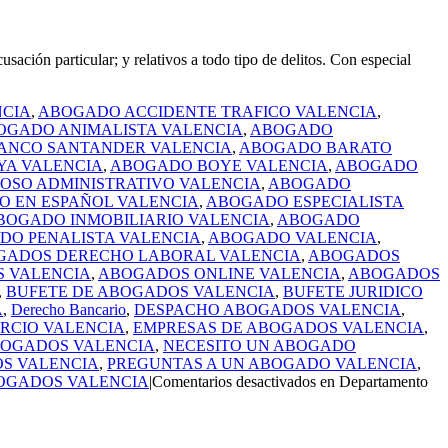
n particular; y relativos a todo tipo de delitos. Con especial
CIA
,
ABOGADO ACCIDENTE TRAFICO VALENCIA
,
OGADO ANIMALISTA VALENCIA
,
ABOGADO
ANCO SANTANDER VALENCIA
,
ABOGADO BARATO
A VALENCIA
,
ABOGADO BOYE VALENCIA
,
ABOGADO
OSO ADMINISTRATIVO VALENCIA
,
ABOGADO
 EN ESPAÑOL VALENCIA
,
ABOGADO ESPECIALISTA
BOGADO INMOBILIARIO VALENCIA
,
ABOGADO
DO PENALISTA VALENCIA
,
ABOGADO VALENCIA
,
GADOS DERECHO LABORAL VALENCIA
,
ABOGADOS
 VALENCIA
,
ABOGADOS ONLINE VALENCIA
,
ABOGADOS
,
BUFETE DE ABOGADOS VALENCIA
,
BUFETE JURIDICO
A
,
Derecho Bancario
,
DESPACHO ABOGADOS VALENCIA
,
RCIO VALENCIA
,
EMPRESAS DE ABOGADOS VALENCIA
,
BOGADOS VALENCIA
,
NECESITO UN ABOGADO
S VALENCIA
,
PREGUNTAS A UN ABOGADO VALENCIA
,
OGADOS VALENCIA
|
Comentarios desactivados
en Departamento