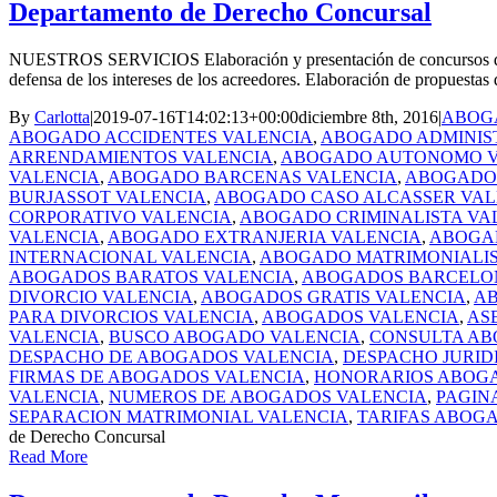
Departamento de Derecho Concursal
NUESTROS SERVICIOS Elaboración y presentación de concursos de acr
defensa de los intereses de los acreedores. Elaboración de propuestas d
By
Carlotta
|
2019-07-16T14:02:13+00:00
diciembre 8th, 2016
|
ABOGA
ABOGADO ACCIDENTES VALENCIA
,
ABOGADO ADMINIS
ARRENDAMIENTOS VALENCIA
,
ABOGADO AUTONOMO V
VALENCIA
,
ABOGADO BARCENAS VALENCIA
,
ABOGADO 
BURJASSOT VALENCIA
,
ABOGADO CASO ALCASSER VAL
CORPORATIVO VALENCIA
,
ABOGADO CRIMINALISTA VA
VALENCIA
,
ABOGADO EXTRANJERIA VALENCIA
,
ABOGAD
INTERNACIONAL VALENCIA
,
ABOGADO MATRIMONIALIS
ABOGADOS BARATOS VALENCIA
,
ABOGADOS BARCELO
DIVORCIO VALENCIA
,
ABOGADOS GRATIS VALENCIA
,
AB
PARA DIVORCIOS VALENCIA
,
ABOGADOS VALENCIA
,
AS
VALENCIA
,
BUSCO ABOGADO VALENCIA
,
CONSULTA AB
DESPACHO DE ABOGADOS VALENCIA
,
DESPACHO JURID
FIRMAS DE ABOGADOS VALENCIA
,
HONORARIOS ABOG
VALENCIA
,
NUMEROS DE ABOGADOS VALENCIA
,
PAGIN
SEPARACION MATRIMONIAL VALENCIA
,
TARIFAS ABOG
de Derecho Concursal
Read More