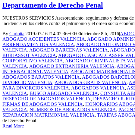
Departamento de Derecho Penal
NUESTROS SERVICIOS Asesoramiento, seguimiento y defensa de todo ti
incidencia en los delitos contra el patrimonio y el orden socio económic
By
Carlotta
|
2019-07-16T14:02:36+00:00
diciembre 8th, 2016
|
ABOGA
ABOGADO ACCIDENTES VALENCIA
,
ABOGADO ADMINIS
ARRENDAMIENTOS VALENCIA
,
ABOGADO AUTONOMO V
VALENCIA
,
ABOGADO BARCENAS VALENCIA
,
ABOGADO 
BURJASSOT VALENCIA
,
ABOGADO CASO ALCASSER VAL
CORPORATIVO VALENCIA
,
ABOGADO CRIMINALISTA VA
VALENCIA
,
ABOGADO EXTRANJERIA VALENCIA
,
ABOGAD
INTERNACIONAL VALENCIA
,
ABOGADO MATRIMONIALIS
ABOGADOS BARATOS VALENCIA
,
ABOGADOS BARCELO
DIVORCIO VALENCIA
,
ABOGADOS GRATIS VALENCIA
,
AB
PARA DIVORCIOS VALENCIA
,
ABOGADOS VALENCIA
,
AS
VALENCIA
,
BUSCO ABOGADO VALENCIA
,
CONSULTA AB
DESPACHO DE ABOGADOS VALENCIA
,
DESPACHO JURID
FIRMAS DE ABOGADOS VALENCIA
,
HONORARIOS ABOG
VALENCIA
,
NUMEROS DE ABOGADOS VALENCIA
,
PAGIN
SEPARACION MATRIMONIAL VALENCIA
,
TARIFAS ABOG
de Derecho Penal
Read More