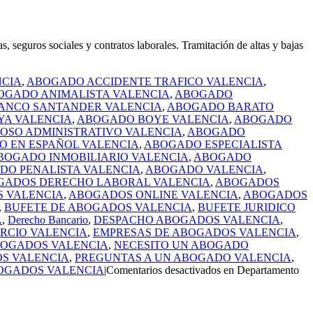
guros sociales y contratos laborales. Tramitación de altas y bajas
CIA
,
ABOGADO ACCIDENTE TRAFICO VALENCIA
,
OGADO ANIMALISTA VALENCIA
,
ABOGADO
ANCO SANTANDER VALENCIA
,
ABOGADO BARATO
A VALENCIA
,
ABOGADO BOYE VALENCIA
,
ABOGADO
OSO ADMINISTRATIVO VALENCIA
,
ABOGADO
 EN ESPAÑOL VALENCIA
,
ABOGADO ESPECIALISTA
BOGADO INMOBILIARIO VALENCIA
,
ABOGADO
DO PENALISTA VALENCIA
,
ABOGADO VALENCIA
,
GADOS DERECHO LABORAL VALENCIA
,
ABOGADOS
 VALENCIA
,
ABOGADOS ONLINE VALENCIA
,
ABOGADOS
,
BUFETE DE ABOGADOS VALENCIA
,
BUFETE JURIDICO
A
,
Derecho Bancario
,
DESPACHO ABOGADOS VALENCIA
,
RCIO VALENCIA
,
EMPRESAS DE ABOGADOS VALENCIA
,
BOGADOS VALENCIA
,
NECESITO UN ABOGADO
S VALENCIA
,
PREGUNTAS A UN ABOGADO VALENCIA
,
OGADOS VALENCIA
|
Comentarios desactivados
en Departamento