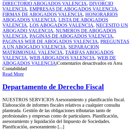
DIRECTORIO ABOGADOS VALENCIA
,
DIVORCIO
VALENCIA
,
EMPRESAS DE ABOGADOS VALENCIA
,
FIRMAS DE ABOGADOS VALENCIA
,
HONORARIOS
ABOGADOS VALENCIA
,
LISTA DE ABOGADOS
VALENCIA
,
LOS ABOGADOS VALENCIA
,
NECESITO UN
ABOGADO VALENCIA
,
NUMEROS DE ABOGADOS
VALENCIA
,
PAGINAS DE ABOGADOS VALENCIA
,
PAGINAS WEB DE ABOGADOS VALENCIA
,
PREGUNTAS
A UN ABOGADO VALENCIA
,
SEPARACION
MATRIMONIAL VALENCIA
,
TARIFAS ABOGADOS
VALENCIA
,
WEB ABOGADOS VALENCIA
,
WEB DE
ABOGADOS VALENCIA
|
Comentarios desactivados
en Area
Contabilidad
Read More
Departamento de Derecho Fiscal
NUESTROS SERVICIOS Asesoramiento y planificación fiscal.
Elaboración de informes fiscales relativos a cualquier consulta
planteada. Gestión de las obligaciones tributarias tanto de
profesionales y empresas como de particulares. Planificación,
asesoramiento y liquidación del Impuesto de Sociedades.
Planificación, asesoramiento [...]