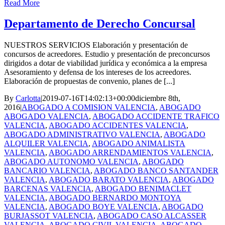
Read More
Departamento de Derecho Concursal
NUESTROS SERVICIOS Elaboración y presentación de
concursos de acreedores. Estudio y presentación de preconcursos
dirigidos a dotar de viabilidad jurídica y económica a la empresa
Asesoramiento y defensa de los intereses de los acreedores.
Elaboración de propuestas de convenio, planes de [...]
By
Carlotta
|
2019-07-16T14:02:13+00:00
diciembre 8th,
2016
|
ABOGADO A COMISION VALENCIA
,
ABOGADO
ABOGADO VALENCIA
,
ABOGADO ACCIDENTE TRAFICO
VALENCIA
,
ABOGADO ACCIDENTES VALENCIA
,
ABOGADO ADMINISTRATIVO VALENCIA
,
ABOGADO
ALQUILER VALENCIA
,
ABOGADO ANIMALISTA
VALENCIA
,
ABOGADO ARRENDAMIENTOS VALENCIA
,
ABOGADO AUTONOMO VALENCIA
,
ABOGADO
BANCARIO VALENCIA
,
ABOGADO BANCO SANTANDER
VALENCIA
,
ABOGADO BARATO VALENCIA
,
ABOGADO
BARCENAS VALENCIA
,
ABOGADO BENIMACLET
VALENCIA
,
ABOGADO BERNARDO MONTOYA
VALENCIA
,
ABOGADO BOYE VALENCIA
,
ABOGADO
BURJASSOT VALENCIA
,
ABOGADO CASO ALCASSER
VALENCIA
,
ABOGADO CIVIL VALENCIA
,
ABOGADO