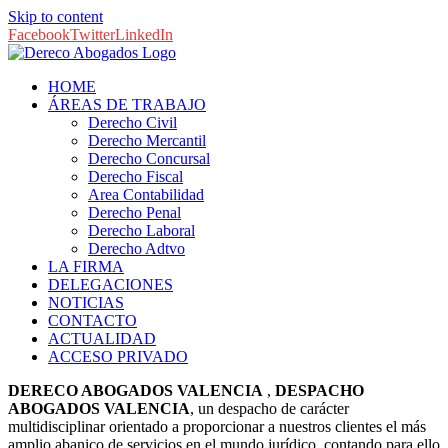
Skip to content
Facebook
Twitter
LinkedIn
HOME
ÁREAS DE TRABAJO
Derecho Civil
Derecho Mercantil
Derecho Concursal
Derecho Fiscal
Area Contabilidad
Derecho Penal
Derecho Laboral
Derecho Adtvo
LA FIRMA
DELEGACIONES
NOTICIAS
CONTACTO
ACTUALIDAD
ACCESO PRIVADO
DERECO ABOGADOS VALENCIA
,
DESPACHO
ABOGADOS VALENCIA
, un despacho de carácter
multidisciplinar orientado a proporcionar a nuestros clientes el más
amplio abanico de servicios en el mundo jurídico, contando para ello