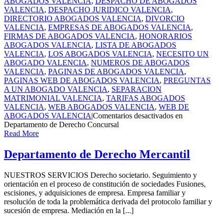
ABOGADOS VALENCIA
,
DESPACHO DE ABOGADOS
VALENCIA
,
DESPACHO JURIDICO VALENCIA
,
DIRECTORIO ABOGADOS VALENCIA
,
DIVORCIO
VALENCIA
,
EMPRESAS DE ABOGADOS VALENCIA
,
FIRMAS DE ABOGADOS VALENCIA
,
HONORARIOS
ABOGADOS VALENCIA
,
LISTA DE ABOGADOS
VALENCIA
,
LOS ABOGADOS VALENCIA
,
NECESITO UN
ABOGADO VALENCIA
,
NUMEROS DE ABOGADOS
VALENCIA
,
PAGINAS DE ABOGADOS VALENCIA
,
PAGINAS WEB DE ABOGADOS VALENCIA
,
PREGUNTAS
A UN ABOGADO VALENCIA
,
SEPARACION
MATRIMONIAL VALENCIA
,
TARIFAS ABOGADOS
VALENCIA
,
WEB ABOGADOS VALENCIA
,
WEB DE
ABOGADOS VALENCIA
|
Comentarios desactivados
en
Departamento de Derecho Concursal
Read More
Departamento de Derecho Mercantil
NUESTROS SERVICIOS Derecho societario. Seguimiento y
orientación en el proceso de constitución de sociedades Fusiones,
escisiones, y adquisiciones de empresa. Empresa familiar y
resolución de toda la problemática derivada del protocolo familiar y
sucesión de empresa. Mediación en la [...]