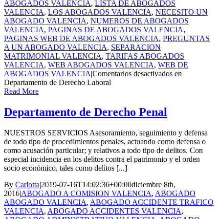
ABOGADOS VALENCIA
,
LISTA DE ABOGADOS
VALENCIA
,
LOS ABOGADOS VALENCIA
,
NECESITO UN
ABOGADO VALENCIA
,
NUMEROS DE ABOGADOS
VALENCIA
,
PAGINAS DE ABOGADOS VALENCIA
,
PAGINAS WEB DE ABOGADOS VALENCIA
,
PREGUNTAS
A UN ABOGADO VALENCIA
,
SEPARACION
MATRIMONIAL VALENCIA
,
TARIFAS ABOGADOS
VALENCIA
,
WEB ABOGADOS VALENCIA
,
WEB DE
ABOGADOS VALENCIA
|
Comentarios desactivados
en
Departamento de Derecho Laboral
Read More
Departamento de Derecho Penal
NUESTROS SERVICIOS Asesoramiento, seguimiento y defensa
de todo tipo de procedimientos penales, actuando como defensa o
como acusación particular; y relativos a todo tipo de delitos. Con
especial incidencia en los delitos contra el patrimonio y el orden
socio económico, tales como delitos [...]
By
Carlotta
|
2019-07-16T14:02:36+00:00
diciembre 8th,
2016
|
ABOGADO A COMISION VALENCIA
,
ABOGADO
ABOGADO VALENCIA
,
ABOGADO ACCIDENTE TRAFICO
VALENCIA
,
ABOGADO ACCIDENTES VALENCIA
,