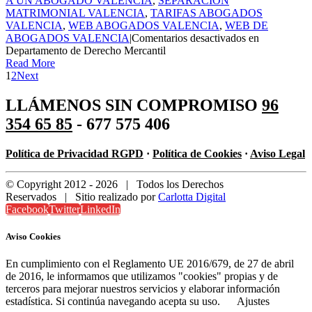
A UN ABOGADO VALENCIA
,
SEPARACION
MATRIMONIAL VALENCIA
,
TARIFAS ABOGADOS
VALENCIA
,
WEB ABOGADOS VALENCIA
,
WEB DE
ABOGADOS VALENCIA
|
Comentarios desactivados
en
Departamento de Derecho Mercantil
Read More
1
2
Next
LLÁMENOS SIN COMPROMISO
96
354 65 85
- 677 575 406
Política de Privacidad RGPD
·
Política de Cookies
·
Aviso Legal
© Copyright 2012 -
2026 | Todos los Derechos
Reservados | Sitio realizado por
Carlotta Digital
Facebook
Twitter
LinkedIn
Aviso Cookies
En cumplimiento con el Reglamento UE 2016/679, de 27 de abril
de 2016, le informamos que utilizamos "cookies" propias y de
terceros para mejorar nuestros servicios y elaborar información
estadística. Si continúa navegando acepta su uso.
Ajustes