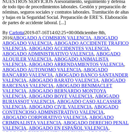
NUESTROS SERVICIOS Asesoramiento, seguimiento y defensa
de todo tipo de procedimientos laborales. Gestión y preparación de
nóminas, seguros sociales y contratos laborales. Tramitación de altas
y bajas en la Seguridad Social. Preparación de ERE’S. Elaboración
de partes de accidente laboral. [...]
By
Carlotta
|
2019-07-16T14:02:25+00:00
diciembre 8th,
2016
|
ABOGADO A COMISION VALENCIA
,
ABOGADO
ABOGADO VALENCIA
,
ABOGADO ACCIDENTE TRAFICO
VALENCIA
,
ABOGADO ACCIDENTES VALENCIA
,
ABOGADO ADMINISTRATIVO VALENCIA
,
ABOGADO
ALQUILER VALENCIA
,
ABOGADO ANIMALISTA
VALENCIA
,
ABOGADO ARRENDAMIENTOS VALENCIA
,
ABOGADO AUTONOMO VALENCIA
,
ABOGADO
BANCARIO VALENCIA
,
ABOGADO BANCO SANTANDER
VALENCIA
,
ABOGADO BARATO VALENCIA
,
ABOGADO
BARCENAS VALENCIA
,
ABOGADO BENIMACLET
VALENCIA
,
ABOGADO BERNARDO MONTOYA
VALENCIA
,
ABOGADO BOYE VALENCIA
,
ABOGADO
BURJASSOT VALENCIA
,
ABOGADO CASO ALCASSER
VALENCIA
,
ABOGADO CIVIL VALENCIA
,
ABOGADO
CONTENCIOSO ADMINISTRATIVO VALENCIA
,
ABOGADO CORPORATIVO VALENCIA
,
ABOGADO
CRIMINALISTA VALENCIA
,
ABOGADO DERECHO PENAL
VALENCIA
,
ABOGADO EN ESPAÑOL VALENCIA
,